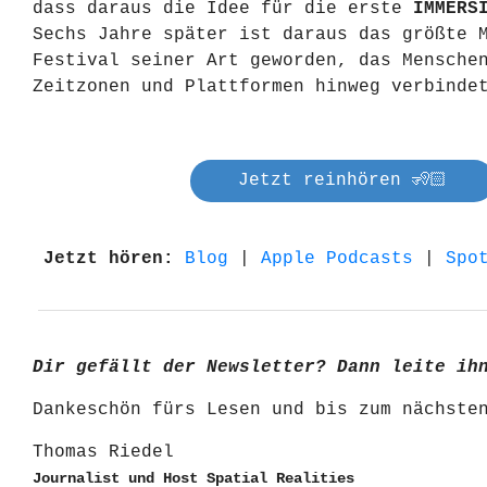
dass daraus die Idee für die erste
IMMERS
Sechs Jahre später ist daraus das größte 
Festival seiner Art geworden, das Mensche
Zeitzonen und Plattformen hinweg verbinde
Jetzt reinhören 🧏🏻
Jetzt hören:
Blog
|
Apple Podcasts
|
Spo
Dir gefällt der Newsletter? Dann leite ih
Dankeschön fürs Lesen und bis zum nächst
Thomas Riedel
Journalist und Host Spatial Realities