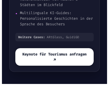
Städten im Blickfeld
▪
Multilinguale KI-Guides:
Personalisierte Geschichten in der
Sprache des Besuchers
Weitere Cases:
ARtGlass, GuidiGO
Keynote für Tourismus anfragen
↗