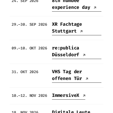
8th humbee
24. SEP 2026
experience day
↗
XR Fachtage
29.–30. SEP 2026
Stuttgart
↗
re:publica
09.–10. OKT 2026
Düsseldorf
↗
VHS Tag der
31. OKT 2026
offenen Tür
↗
ImmersiveX
10.–12. NOV 2026
↗
Digitale Leute
18. NOV 2026