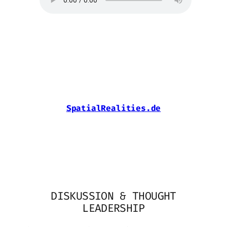
Weitere Podcast-Episode, einen
Newsletter und das
Spatial Realities Meetup finden Sie
hier:
SpatialRealities.de
DISKUSSION & THOUGHT
LEADERSHIP