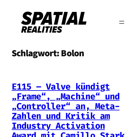
Zum
Inhalt
springen
Schlagwort:
Bolon
E115 – Valve kündigt
„Frame“, „Machine“ und
„Controller“ an, Meta-
Zahlen und Kritik am
Industry Activation
Award mit Camillo Stark