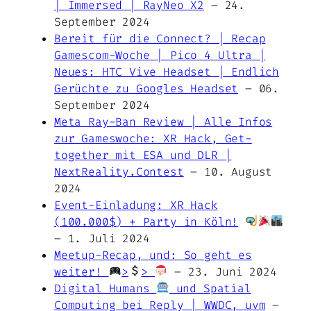
| Immersed | RayNeo X2
– 24.
September 2024
Bereit für die Connect? | Recap
Gamescom-Woche | Pico 4 Ultra |
Neues: HTC Vive Headset | Endlich
Gerüchte zu Googles Headset
– 06.
September 2024
Meta Ray-Ban Review | Alle Infos
zur Gameswoche: XR Hack, Get-
together mit ESA und DLR |
NextReality.Contest
– 10. August
2024
Event-Einladung: XR Hack
(100.000$) + Party in Köln!
– 1. Juli 2024
Meetup-Recap, und: So geht es
weiter!
>
>
– 23. Juni 2024
Digital Humans
und Spatial
Computing bei Reply | WWDC, uvm
–