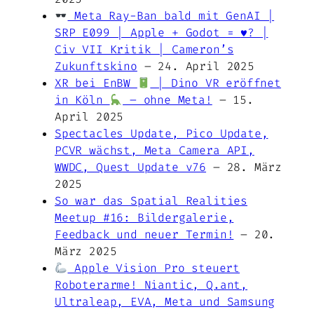
Meta Ray-Ban bald mit GenAI |
SRP E099 | Apple + Godot =
♥️
? |
Civ VII Kritik | Cameron’s
Zukunftskino
– 24. April 2025
XR bei EnBW
| Dino VR eröffnet
in Köln
– ohne Meta!
– 15.
April 2025
Spectacles Update, Pico Update,
PCVR wächst, Meta Camera API,
WWDC, Quest Update v76
– 28. März
2025
So war das Spatial Realities
Meetup #16: Bildergalerie,
Feedback und neuer Termin!
– 20.
März 2025
Apple Vision Pro steuert
Roboterarme! Niantic, Q.ant,
Ultraleap, EVA, Meta und Samsung