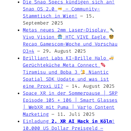
Die Snap Specs kündigen sich an!
Snap OS 2.0
– Community-
Stammtisch in Wien!
– 15.
September 2025
Metas neues 2mm Laser-Display
Vivo Vision
HTC VIVE Eagle
Recap Gamescom-Woche und Vorschau
Q3+4
– 29. August 2025
Brilliant Labs KI-Brille Halo
Gerüchteküche Meta Connect
Tiramisu und Boba 3
Niantic
Spatial SDK Update und was ist
eine Proxi UI?
– 14. August 2025
Space XR in der Sommerpause | SRP
Episode 105 + 106 | Smart Glasses
| WebXR mit Puma | Varjo Content
Marketing
– 11. Juli 2025
Einladung
2. XR AI Hack in Köln
!
10.000 US Dollar Preisgeld –