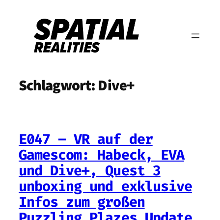
Zum
Inhalt
springen
Schlagwort:
Dive+
E047 – VR auf der
Gamescom: Habeck, EVA
und Dive+, Quest 3
unboxing und exklusive
Infos zum großen
Puzzling Plazes Update