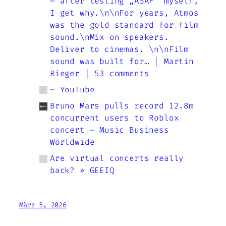
— after testing „ASAF“ myself,
I get why.\n\nFor years, Atmos
was the gold standard for film
sound.\nMix on speakers.
Deliver to cinemas. \n\nFilm
sound was built for… | Martin
Rieger | 53 comments
– YouTube
Bruno Mars pulls record 12.8m
concurrent users to Roblox
concert – Music Business
Worldwide
Are virtual concerts really
back? » GEEIQ
März 5, 2026