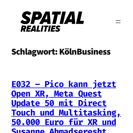
Zum
Inhalt
springen
Schlagwort:
KölnBusiness
E032 – Pico kann jetzt
Open XR, Meta Quest
Update 50 mit Direct
Touch und Multitasking,
50.000 Euro für XR und
Susanne Ahmadseresht