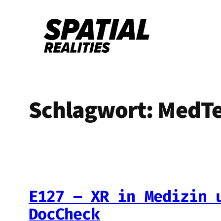
Zum
Inhalt
springen
Schlagwort:
MedT
E127 – XR in Medizin 
DocCheck