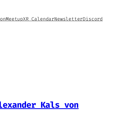
hon
Meetup
XR Calendar
Newsletter
Discord
lexander Kals von