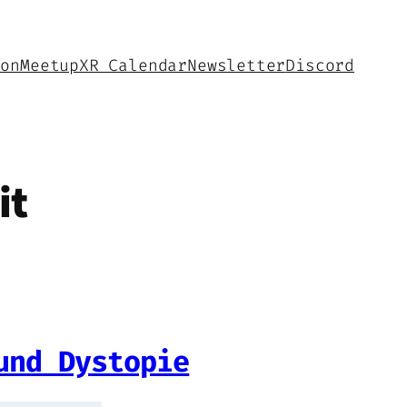
hon
Meetup
XR Calendar
Newsletter
Discord
it
und Dystopie