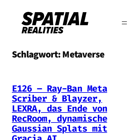
Zum
Inhalt
springen
Schlagwort:
Metaverse
E126 – Ray-Ban Meta
Scriber & Blayzer,
LEXRA, das Ende von
RecRoom, dynamische
Gaussian Splats mit
Gracia AI