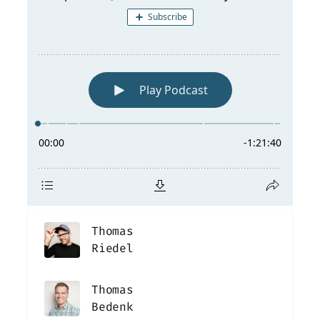
Thomas
Riedel
Thomas
Bedenk