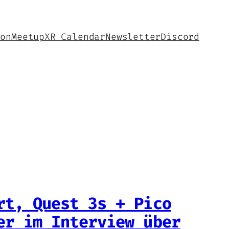
hon
Meetup
XR Calendar
Newsletter
Discord
rt, Quest 3s + Pico
er im Interview über