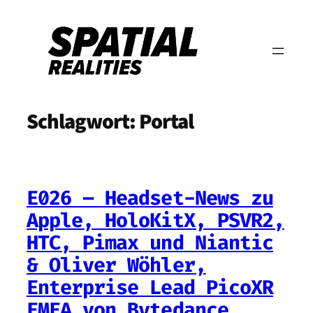
Zum
Inhalt
springen
Schlagwort:
Portal
E026 – Headset-News zu
Apple, HoloKitX, PSVR2,
HTC, Pimax und Niantic
& Oliver Wöhler,
Enterprise Lead PicoXR
EMEA von Bytedance