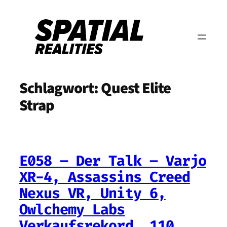
Zum
Inhalt
springen
Schlagwort:
Quest Elite
Strap
E058 – Der Talk – Varjo
XR-4, Assassins Creed
Nexus VR, Unity 6,
Owlchemy Labs
Verkaufsrekord, 110