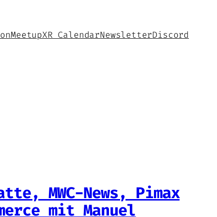
hon
Meetup
XR Calendar
Newsletter
Discord
atte, MWC-News, Pimax
merce mit Manuel