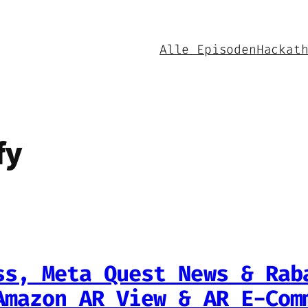
Alle Episoden
Hackat
fy
ss, Meta Quest News & Rab
Amazon AR View & AR E-Com