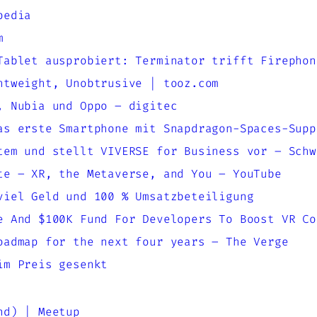
pedia
m
Tablet ausprobiert: Terminator trifft Firephon
htweight, Unobtrusive | tooz.com
, Nubia und Oppo – digitec
as erste Smartphone mit Snapdragon-Spaces-Supp
tem und stellt VIVERSE for Business vor – Schw
te – XR, the Metaverse, and You – YouTube
viel Geld und 100 % Umsatzbeteiligung
e And $100K Fund For Developers To Boost VR Co
oadmap for the next four years – The Verge
im Preis gesenkt
nd) | Meetup