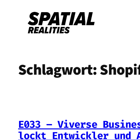
Zum
Inhalt
springen
Schlagwort:
Shopi
E033 – Viverse Busine
lockt Entwickler und 