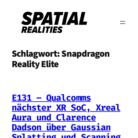
Zum
Inhalt
springen
Schlagwort:
Snapdragon
Reality Elite
E131 – Qualcomms
nächster XR SoC, Xreal
Aura und Clarence
Dadson über Gaussian
Splatting und Scanning