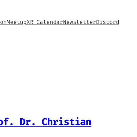
hon
Meetup
XR Calendar
Newsletter
Discord
of. Dr. Christian