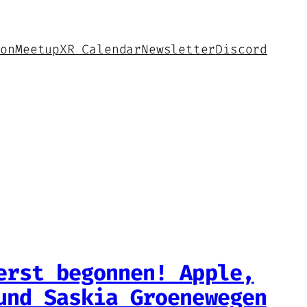
hon
Meetup
XR Calendar
Newsletter
Discord
erst begonnen! Apple,
und Saskia Groenewegen