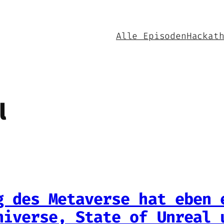
Alle Episoden
Hackat
l
g des Metaverse hat eben 
niverse, State of Unreal 