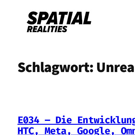
Zum
Inhalt
springen
Schlagwort:
Unrea
E034 – Die Entwicklun
HTC, Meta, Google, Om