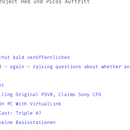
roject Red und Picos Auftritt
chst bald veröffentlichen
d — again — raising questions about whether an
et
lling Original PSVR, Claims Sony CFO
On PC With VirtualLink
Cast: Triple A?
keine Basisstationen