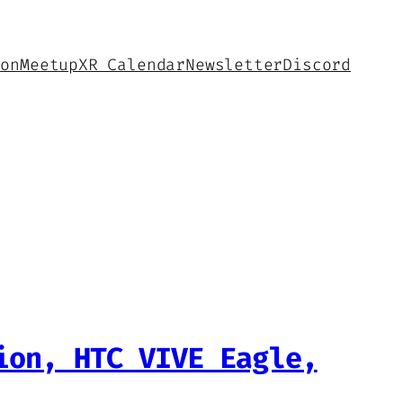
hon
Meetup
XR Calendar
Newsletter
Discord
ion, HTC VIVE Eagle,