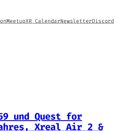
hon
Meetup
XR Calendar
Newsletter
Discord
59 und Quest for
ahres, Xreal Air 2 &