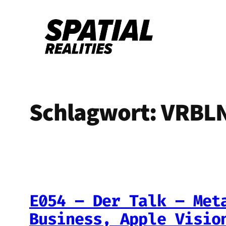
Zum
Inhalt
springen
Schlagwort:
VRBL
E054 – Der Talk – Met
Business, Apple Visio