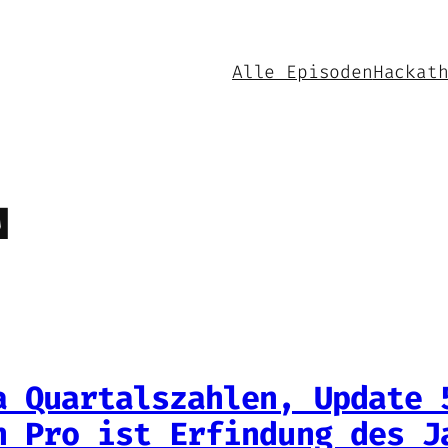
Alle Episoden
Hackat
N
a Quartalszahlen, Update 
n Pro ist Erfindung des J