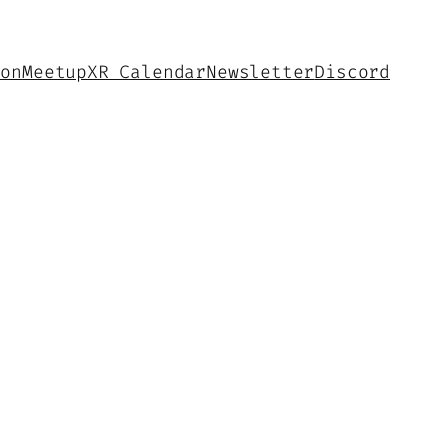
hon
Meetup
XR Calendar
Newsletter
Discord