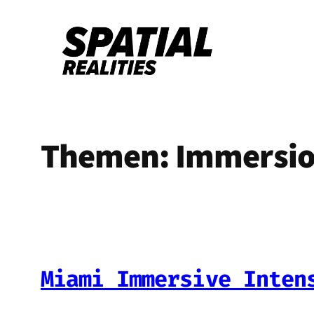
Zum
Inhalt
springen
Themen:
Immersi
Miami Immersive Inten