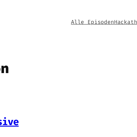
Alle Episoden
Hackat
on
sive