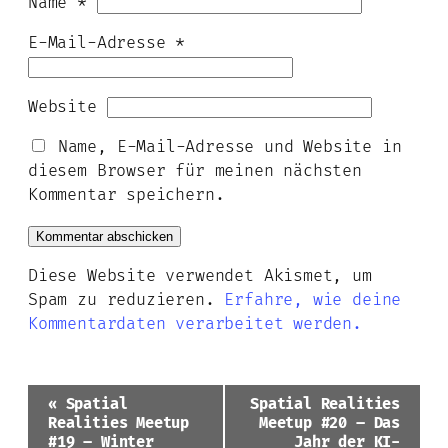
Name
*
E-Mail-Adresse
*
Website
Name, E-Mail-Adresse und Website in
diesem Browser für meinen nächsten
Kommentar speichern.
Diese Website verwendet Akismet, um
Spam zu reduzieren.
Erfahre, wie deine
Kommentardaten verarbeitet werden.
Veranstaltung-
«
Spatial
Spatial Realities
Navigation
Realities Meetup
Meetup #20 – Das
#19 – Winter
Jahr der KI-