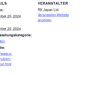
ILS
VERANSTALTER
RX Japan Ltd.
n:
Veranstalter-Website
ber 20, 2024
anzeigen
:
ber 22, 2024
staltungskategorie:
tion
te:
//www.xr-
p/hub/en-
out.html