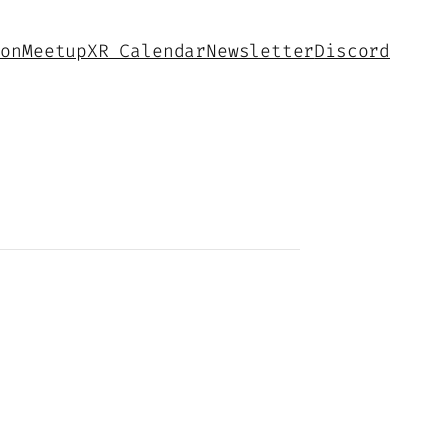
hon
Meetup
XR Calendar
Newsletter
Discord