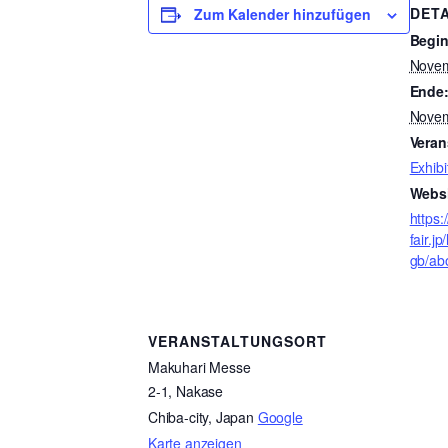
DETA
Zum Kalender hinzufügen
Begin
Novem
Ende
Novem
Veran
Exhibi
Websi
https:
fair.j
gb/ab
VERANSTALTUNGSORT
Makuhari Messe
2-1, Nakase
Chiba-city
,
Japan
Google
Karte anzeigen