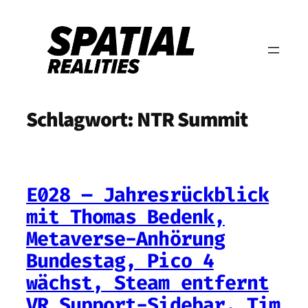
Zum
Inhalt
springen
Schlagwort:
NTR Summit
E028 – Jahresrückblick
mit Thomas Bedenk,
Metaverse-Anhörung
Bundestag, Pico 4
wächst, Steam entfernt
VR Support-Sidebar, Tim