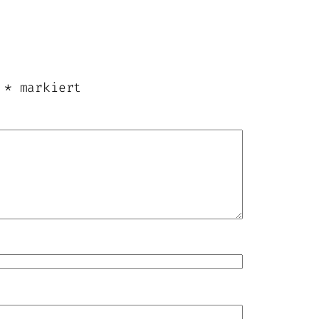
t
*
markiert