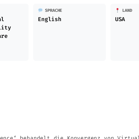
SPRACHE
LAND
al
English
USA
lity
are
ence‘ behandelt die Konvergenz von Virtua