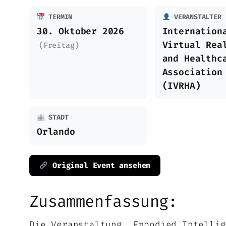
TERMIN
VERANSTALTER
30. Oktober 2026
Internation
Virtual Rea
(Freitag)
and Healthc
Association
(IVRHA)
STADT
Orlando
Original Event ansehen
Zusammenfassung:
Die Veranstaltung ‚Embodied Intellig