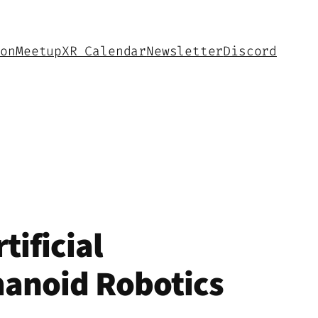
hon
Meetup
XR Calendar
Newsletter
Discord
tificial
umanoid Robotics