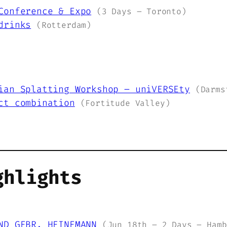
Conference & Expo
(3 Days – Toronto)
drinks
(Rotterdam)
ian Splatting Workshop – uniVERSEty
(Darms
ct combination
(Fortitude Valley)
ghlights
ND GEBR. HEINEMANN
(Jun 18th – 2 Days – Hamb