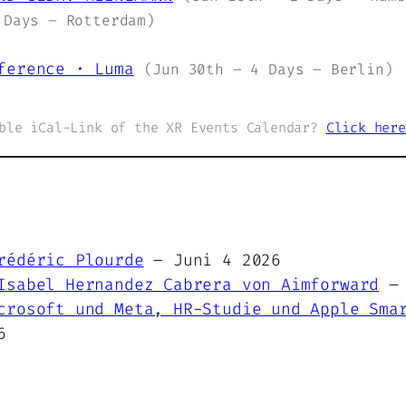
 Days – Rotterdam)
ference · Luma
(Jun 30th – 4 Days – Berlin)
able iCal-Link of the XR Events Calendar?
Click here
rédéric Plourde
– Juni 4 2026
Isabel Hernandez Cabrera von Aimforward
– 
crosoft und Meta, HR-Studie und Apple Sma
6