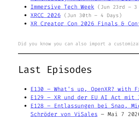
Immersive Tech Week
(Jun 23rd – 3
XRCC 2026
(Jun 30th – 4 Days)
XR Creator Con 2026 Finals & Con
Did you know you can also import a customiz
Last Episodes
E130 – What's up, OpenXR? with F
E129 – XR und der EU AI Act mit 
E128 – Entlassungen bei Snap, Mi
Schröder von ViSales
– Mai 7 202