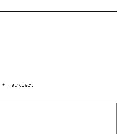
t
*
markiert