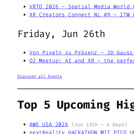
VRTO 2026 – Spatial Media World 
XR Creators Connect NL #9 – ITW 
Friday, Jun 26th
Von Pixeln zu Präsenz – 3D Gauss
Q2 Meetup: AI and XR – the perfe
Discover all Events
Top 5 Upcoming Hi
AWE USA 2026
(Jun 15th – 4 Days)
nextReality HACKATHON MIT PICO U