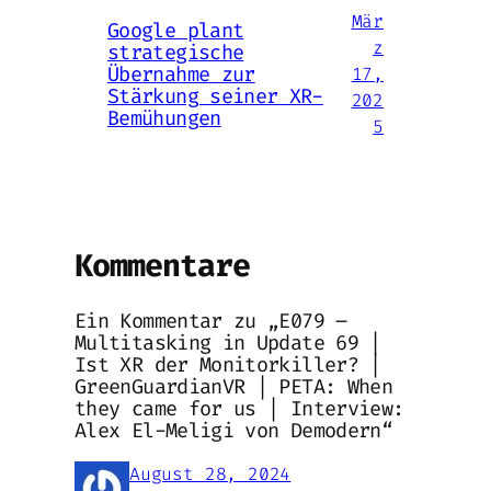
Mär
Google plant
z
strategische
Übernahme zur
17,
Stärkung seiner XR-
202
Bemühungen
5
Kommentare
Ein Kommentar zu „E079 –
Multitasking in Update 69 |
Ist XR der Monitorkiller? |
GreenGuardianVR | PETA: When
they came for us | Interview:
Alex El-Meligi von Demodern“
August 28, 2024