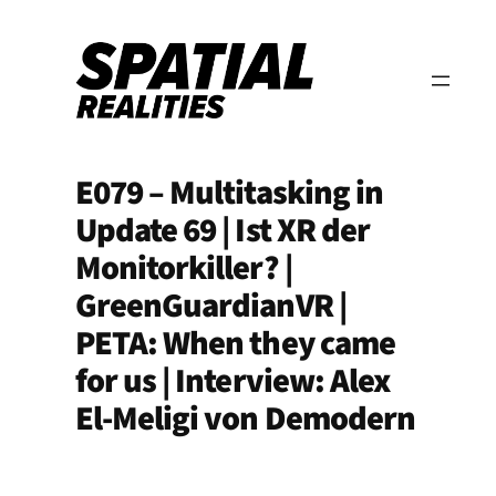
Zum
Inhalt
springen
E079 – Multitasking in
Update 69 | Ist XR der
Monitorkiller? |
GreenGuardianVR |
PETA: When they came
for us | Interview: Alex
El-Meligi von Demodern