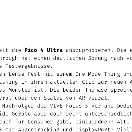
heit die
Pico 4 Ultra
auszuprobieren. Die e
hrough hat einen deutlichen Sprung nach v
e Testergebnisse.
hen Lense Fest mit einem One More Thing u
ashing in ihrem aktuellen Clip zur neuen 
es Monster ist. Die beiden Thomase sprech
erät über den Status von AR verrät.
 Nachfolger der VIVE Focus 3 vor und bedi
ide Geräte aber doch recht unterschiedlic
auch für Consumer gibt, einzuordnen? Alte
3 mit Augentracking und DisplayPort? Viel