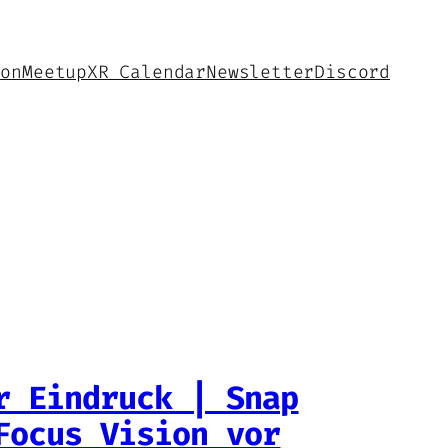
hon
Meetup
XR Calendar
Newsletter
Discord
r Eindruck | Snap
Focus Vision vor