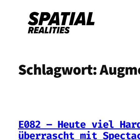
Zum
Inhalt
springen
Schlagwort:
Augme
E082 – Heute viel Har
überrascht mit Specta